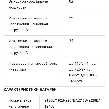
Выходной коэффициент
0.9
мощности
Искажение выходного
?2
напряжения - линейная
нагрузка, %
Искажение выходного
?4
напряжения - нелинейная
нагрузка, %
Перегрузочная способность
до 110% - 1 час,
инвертора
до 125% - 10
минут, до 150% -
1минута
ХАРАКТЕРИСТИКИ БАТАРЕЙ
Номинальное
±180В/192В/±204В/±216В/±228В/
напряжение
±240В